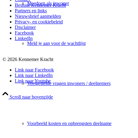
Meedoen als inwoner
Bestuur Kennemer Kracht
Partners en links
Nieuwsbrief aanmelden
Privacy- en cookiebeleid
Disclaimer
Facebook
LinkedIn
Meld je aan voor de wachtlijst
© 2026 Kennemer Kracht
Link naar Facebook
Link naar LinkedIn
Link naar Youtube
Veelgestelde vragen inwoners / deelnemers
Scroll naar bovenzijde
Voorbeeld kosten en opbrengsten deelname